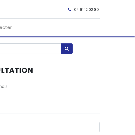
04 81 12 02 80 ​
ecter
LTATION
ois